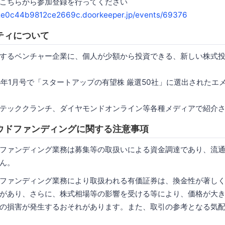
こちらから参加登録を行ってください
2e0c44b9812ce2669c.doorkeeper.jp/events/69376
ティについて
するベンチャー企業に、個人が少額から投資できる、新しい株式
an 2018年1月号で「スタートアップの有望株 厳選50社」に選出された
テッククランチ、ダイヤモンドオンライン等各種メディアで紹介
ウドファンディングに関する注意事項
ファンディング業務は募集等の取扱いによる資金調達であり、流
ん。
ファンディング業務により取扱われる有価証券は、換金性が著し
があり、さらに、株式相場等の影響を受ける等により、価格が大
の損害が発生するおそれがあります。また、取引の参考となる気