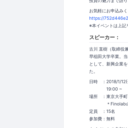
投資の魅力まで語り
お気軽にお申込みく
https://752d446e
※本イベントは上記
スピーカー：
古川 直樹（取締役兼
早稲田大学卒業。当
として、新興企業を
た。
日時 ：2018/1/12(金)
19:00 ~
場所 ：東京大手町 
＊Finolab
定員 ：15名
参加費：無料