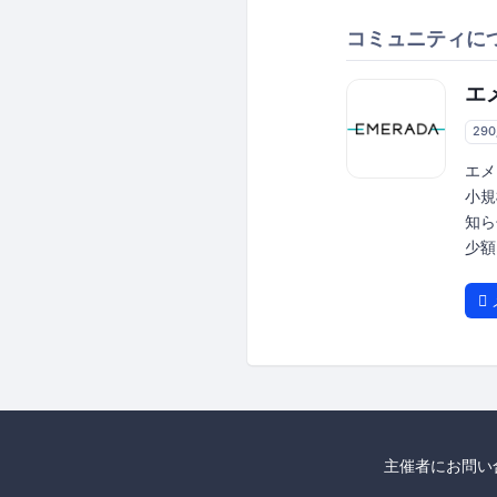
コミュニティに
エ
29
エメ
小規
知ら
少額
主催者にお問い