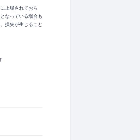
所に上場されておら
態となっている場合も
り、損失が生じること
T