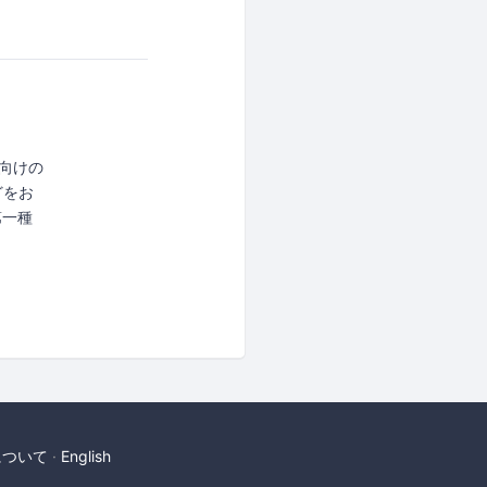
向けの
どをお
第一種
について
English